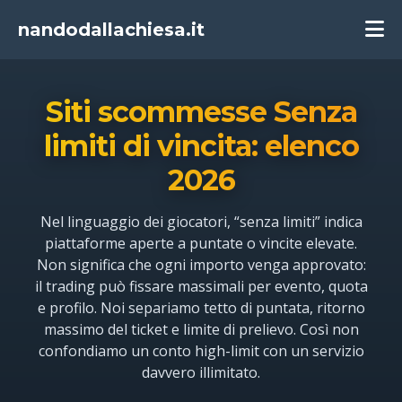
nandodallachiesa.it
Siti scommesse Senza
limiti di vincita: elenco
2026
Nel linguaggio dei giocatori, “senza limiti” indica
piattaforme aperte a puntate o vincite elevate.
Non significa che ogni importo venga approvato:
il trading può fissare massimali per evento, quota
e profilo. Noi separiamo tetto di puntata, ritorno
massimo del ticket e limite di prelievo. Così non
confondiamo un conto high-limit con un servizio
davvero illimitato.