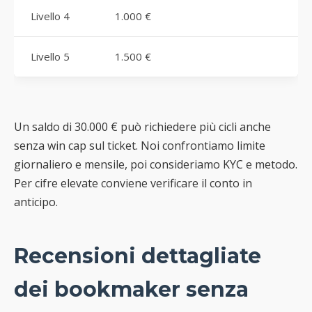
Livello 4
1.000 €
15
Livello 5
1.500 €
20
Un saldo di 30.000 € può richiedere più cicli anche
senza win cap sul ticket. Noi confrontiamo limite
giornaliero e mensile, poi consideriamo KYC e metodo.
Per cifre elevate conviene verificare il conto in
anticipo.
Recensioni dettagliate
dei bookmaker senza