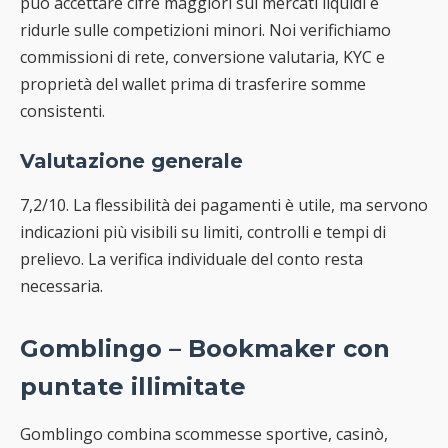
può accettare cifre maggiori sui mercati liquidi e
ridurle sulle competizioni minori. Noi verifichiamo
commissioni di rete, conversione valutaria, KYC e
proprietà del wallet prima di trasferire somme
consistenti.
Valutazione generale
7,2/10. La flessibilità dei pagamenti è utile, ma servono
indicazioni più visibili su limiti, controlli e tempi di
prelievo. La verifica individuale del conto resta
necessaria.
Gomblingo – Bookmaker con
puntate illimitate
Gomblingo combina scommesse sportive, casinò,