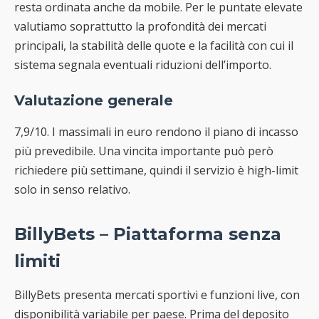
resta ordinata anche da mobile. Per le puntate elevate
valutiamo soprattutto la profondità dei mercati
principali, la stabilità delle quote e la facilità con cui il
sistema segnala eventuali riduzioni dell’importo.
Valutazione generale
7,9/10. I massimali in euro rendono il piano di incasso
più prevedibile. Una vincita importante può però
richiedere più settimane, quindi il servizio è high-limit
solo in senso relativo.
BillyBets – Piattaforma senza
limiti
BillyBets presenta mercati sportivi e funzioni live, con
disponibilità variabile per paese. Prima del deposito