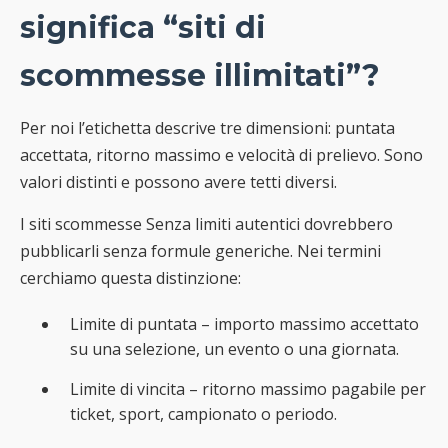
significa “siti di
scommesse illimitati”?
Per noi l’etichetta descrive tre dimensioni: puntata
accettata, ritorno massimo e velocità di prelievo. Sono
valori distinti e possono avere tetti diversi.
I siti scommesse Senza limiti autentici dovrebbero
pubblicarli senza formule generiche. Nei termini
cerchiamo questa distinzione:
Limite di puntata – importo massimo accettato
su una selezione, un evento o una giornata.
Limite di vincita – ritorno massimo pagabile per
ticket, sport, campionato o periodo.