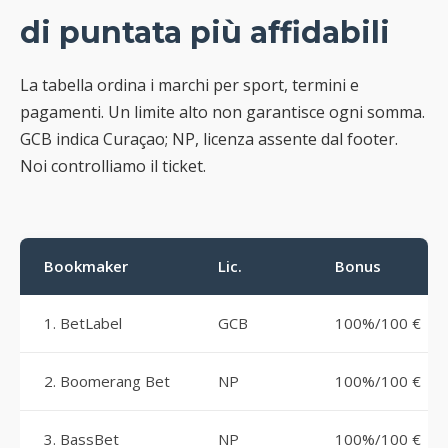
di puntata più affidabili
La tabella ordina i marchi per sport, termini e
pagamenti. Un limite alto non garantisce ogni somma.
GCB indica Curaçao; NP, licenza assente dal footer.
Noi controlliamo il ticket.
Bookmaker
Lic.
Bonus
1. BetLabel
GCB
100%/100 €
2. Boomerang Bet
NP
100%/100 €
3. BassBet
NP
100%/100 €