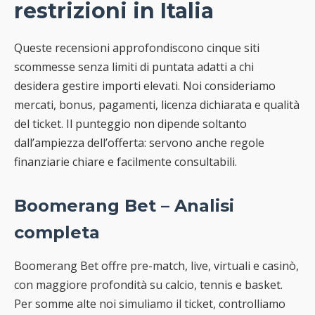
restrizioni in Italia
Queste recensioni approfondiscono cinque siti
scommesse senza limiti di puntata adatti a chi
desidera gestire importi elevati. Noi consideriamo
mercati, bonus, pagamenti, licenza dichiarata e qualità
del ticket. Il punteggio non dipende soltanto
dall’ampiezza dell’offerta: servono anche regole
finanziarie chiare e facilmente consultabili.
Boomerang Bet – Analisi
completa
Boomerang Bet offre pre-match, live, virtuali e casinò,
con maggiore profondità su calcio, tennis e basket.
Per somme alte noi simuliamo il ticket, controlliamo