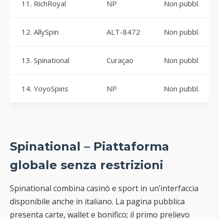
11. RichRoyal
NP
Non pubbl.
12. AllySpin
ALT-8472
Non pubbl.
13. Spinational
Curaçao
Non pubbl.
14. YoyoSpins
NP
Non pubbl.
Spinational – Piattaforma
globale senza restrizioni
Spinational combina casinò e sport in un’interfaccia
disponibile anche in italiano. La pagina pubblica
presenta carte, wallet e bonifico; il primo prelievo