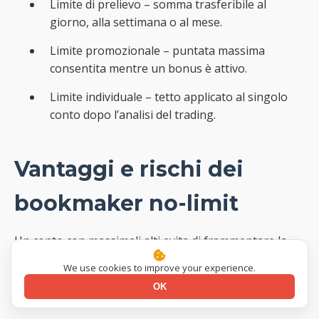
Limite di prelievo – somma trasferibile al
giorno, alla settimana o al mese.
Limite promozionale – puntata massima
consentita mentre un bonus è attivo.
Limite individuale – tetto applicato al singolo
conto dopo l’analisi del trading.
Vantaggi e rischi dei
bookmaker no-limit
Un conto con massimali alti evita di frammentare la
stessa giocata e può offrire assistenza dedicata. Serve
We use cookies to improve your experience.
comunque un bankroll pianificato. I vantaggi più
OK
concreti sono: