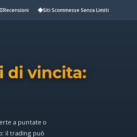
Recensioni
Siti Scommesse Senza Limiti
di vincita:
perte a puntate o
: il trading può