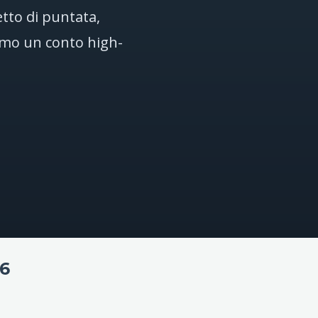
etto di puntata,
iamo un conto high-
26